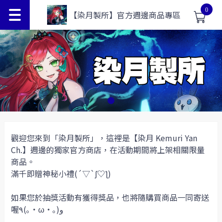
0
【染月製所】官方週邊商品專區
觀迎您來到「染月製所」，這裡是【染月 Kemuri Yan
Ch.】週邊的獨家官方商店，在活動期間將上架相關限量
商品。
滿千即贈神秘小禮(´▽`ʃ♡ƪ)
如果您於抽獎活動有獲得獎品，也將隨購買商品一同寄送
喔٩(｡・ω・｡)و